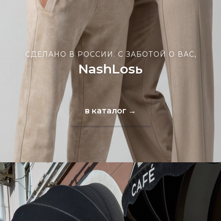
СДЕЛАНО В РОССИИ. С ЗАБОТОЙ О ВАС,
NashLosь
в каталог →