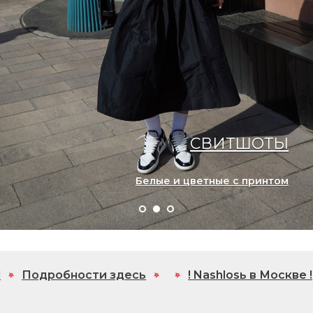
СВИТШОТЫ
Белые и цветные с принтом
обности здесь
! Nashlosь в Москве !
Подро