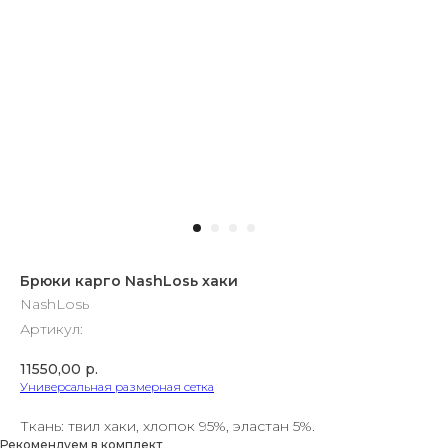
Брюки карго NashLosь хаки
NashLosь
Артикул:
11550,00
р.
Универсальная размерная сетка
Ткань: твил хаки, хлопок 95%, эластан 5%.
Рекомендуем в комплект