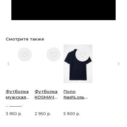
Смотрите также
Футболка
Футболка
Поло
мужская
КОSМАЧ
NashLosь
хлопковая с
черная
синее
футболка
принтом
мужская купить
3 950
р.
2 950
р.
5 900
р.