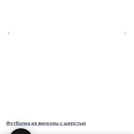
Футболка из вискозы с шерстью
Сп
одежда для мужчин