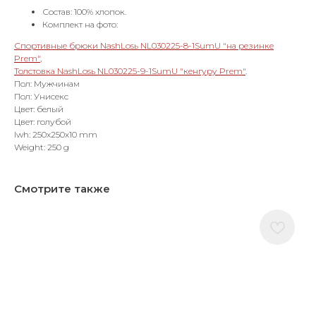
Состав: 100% хлопок.
Комплект на фото:
Спортивные брюки NashLosь NL030225-8-1SumU "на резинке
Prem"
,
Толстовка NashLosь NL030225-9-1SumU "кенгуру Prem"
.
Пол: Мужчинам
Пол: Унисекс
Цвет: белый
Цвет: голубой
lwh: 250x250x10 mm
Weight: 250 g
Смотрите также