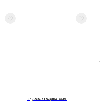
Кружевная черная юбка
Черн