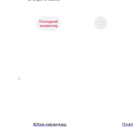
Последний
экземпляр
ка-мини
Юбка-карандаш
Плат