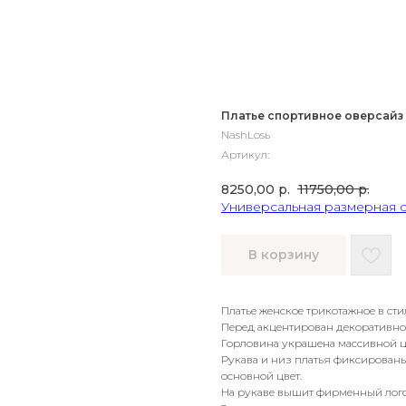
Платье спортивное оверсайз
NashLosь
Артикул:
8250,00
р.
11750,00
р.
Универсальная размерная 
В корзину
Платье женское трикотажное в ст
Перед акцентирован декоративной
Горловина украшена массивной це
Рукава и низ платья фиксирован
основной цвет.
На рукаве вышит фирменный лого