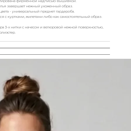
нтирована фирменной надписью-вышивкой.
атья завершает нежный ухоженный образ.
цвета - универсальный предмет гардероба.
ся с куртками, жилетами либо как самостоятельный образ.
а 3-х нитки с начесом и велюровой нежной поверхностью,
олиэстер.