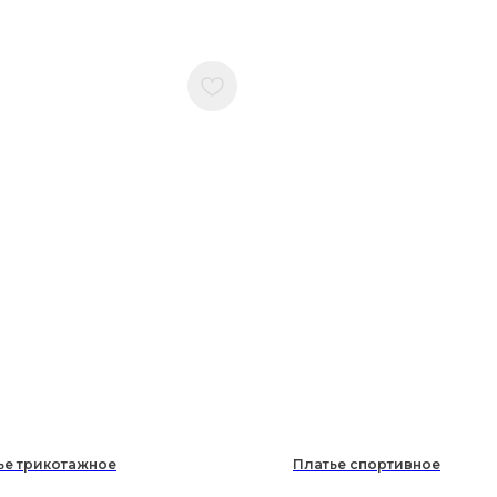
ье трикотажное
Платье спортивное