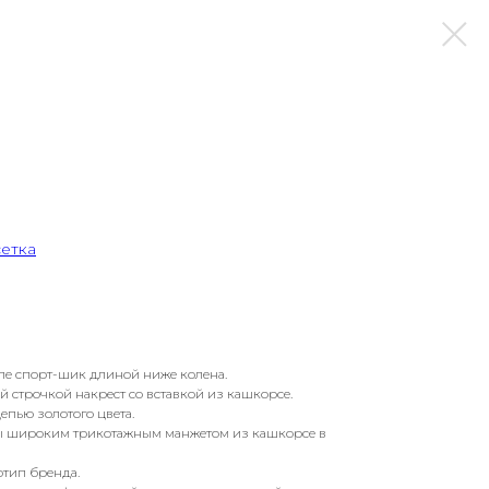
сетка
иле спорт-шик длиной ниже колена.
 строчкой накрест со вставкой из кашкорсе.
пью золотого цвета.
ы широким трикотажным манжетом из кашкорсе в
тип бренда.