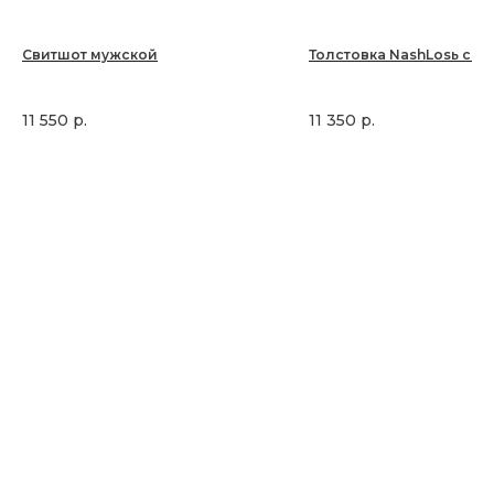
Свитшот мужской
Толстовка NashLosь с п
11 550
р.
11 350
р.