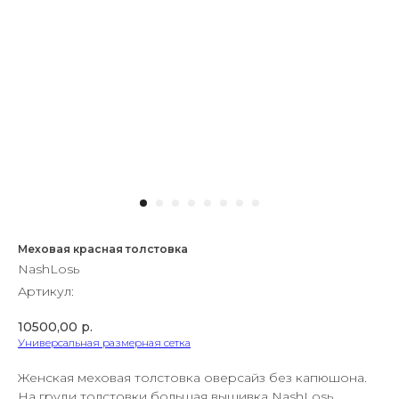
Меховая красная толстовка
NashLosь
Артикул:
10500,00
р.
Универсальная размерная сетка
Женская меховая толстовка оверсайз без капюшона.
На груди толстовки большая вышивка NashLosь.