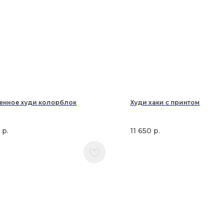
енное худи колорблок
Худи хаки с принтом
р.
11 650
р.