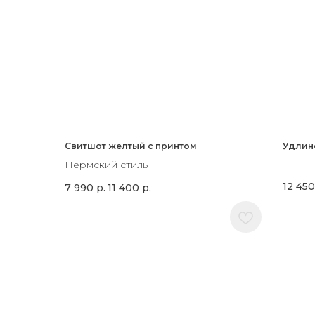
Свитшот желтый с принтом
Удлин
Пермский стиль
12 450
7 990
р.
11 400
р.