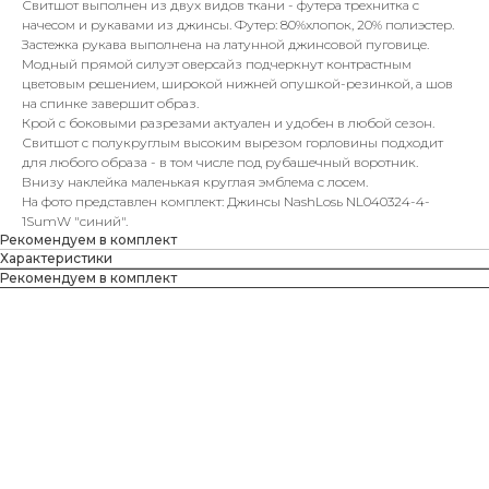
Свитшот выполнен из двух видов ткани - футера трехнитка с
начесом и рукавами из джинсы. Футер: 80%хлопок, 20% полиэстер.
Застежка рукава выполнена на латунной джинсовой пуговице.
Модный прямой силуэт оверсайз подчеркнут контрастным
цветовым решением, широкой нижней опушкой-резинкой, а шов
на спинке завершит образ.
Крой с боковыми разрезами актуален и удобен в любой сезон.
Свитшот с полукруглым высоким вырезом горловины подходит
для любого образа - в том числе под рубашечный воротник.
Внизу наклейка маленькая круглая эмблема с лосем.
На фото представлен комплект: Джинсы NashLosь NL040324-4-
1SumW "синий".
Рекомендуем в комплект
Характеристики
Рекомендуем в комплект