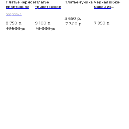
Платье черное
Платье
Платье-туника
Черная юбка-
Юб
чна
спортивное
трикотажное
макси из
ка
и
тафты
оверсайз
3 650
р.
8 750
р.
9 100
р.
7 950
р.
3 
7 300
р.
12 500
р.
13 000
р.
4 