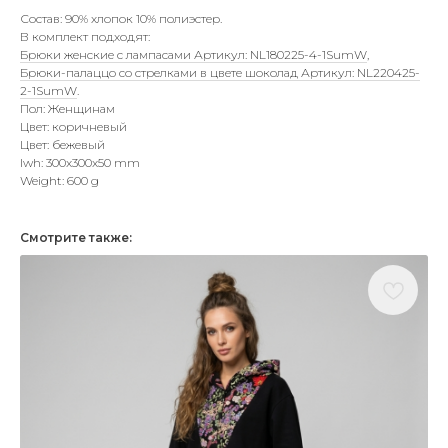
Состав: 90% хлопок 10% полиэстер.
В комплект подходят:
Брюки женские с лампасами Артикул: NL180225-4-1SumW
,
Брюки-палаццо со стрелками в цвете шоколад Артикул: NL220425-
2-1SumW
.
Пол: Женщинам
Цвет: коричневый
Цвет: бежевый
lwh: 300x300x50 mm
Weight: 600 g
Смотрите также: