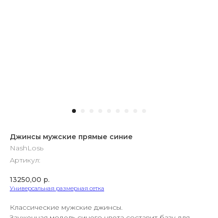
Джинсы мужские прямые синие
NashLosь
Артикул:
13250,00
р.
Универсальная размерная сетка
Классические мужские джинсы.
Зауженная модель синего цвета составит базу для