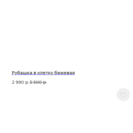
Рубашка в клетку бежевая
2 990
р.
5 500
р.