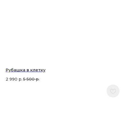
Рубашка в клетку
2 990
р.
5 500
р.