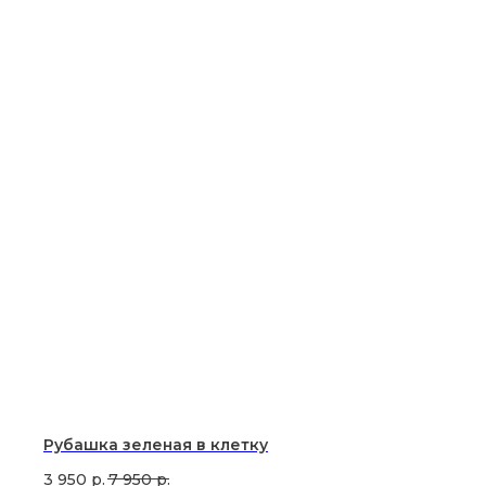
Рубашка зеленая в клетку
3 950
р.
7 950
р.