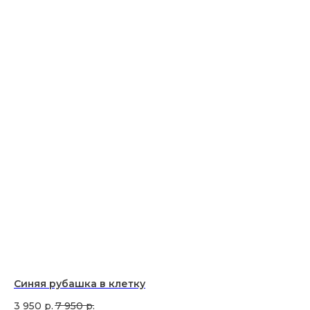
Синяя рубашка в клетку
3 950
р.
7 950
р.