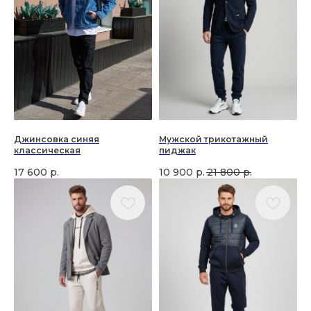
Джинсовка синяя
Мужской трикотажный
классическая
пиджак
17 600
р.
10 900
р.
21 800
р.