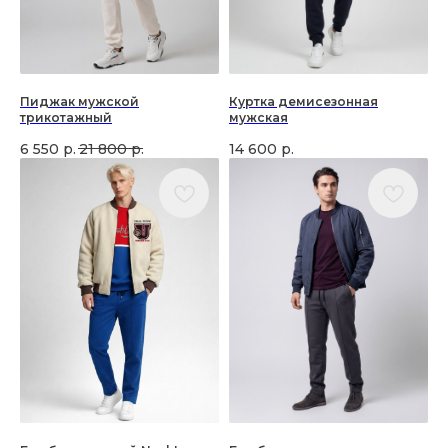
Пиджак мужской
Куртка демисезонная
трикотажный
мужская
6 550
р.
21 800
р.
14 600
р.