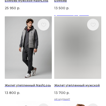
Бомбер мужской NashLosь
Бомбер
25 950
р.
13 500
р.
купить бомбер мужской
Жилет утепленный NashLosь
Жилет утепленный мужской
13 800
р.
13 700
р.
не шуршит