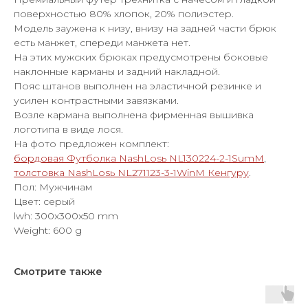
поверхностью 80% хлопок, 20% полиэстер.
Модель заужена к низу, внизу на задней части брюк
есть манжет, спереди манжета нет.
На этих мужских брюках предусмотрены боковые
наклонные карманы и задний накладной.
Пояс штанов выполнен на эластичной резинке и
усилен контрастными завязками.
Возле кармана выполнена фирменная вышивка
логотипа в виде лося.
На фото предложен комплект:
бордовая Футболка NashLosь NL130224-2-1SumM
,
толстовка NashLosь NL271123-3-1WinM Кенгуру
.
Пол: Мужчинам
Цвет: серый
lwh: 300x300x50 mm
Weight: 600 g
Смотрите также