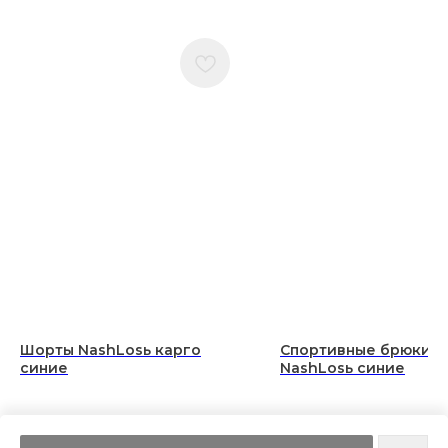
Шорты NashLosь карго
Спортивные брюки
синие
NashLosь синие
9 250
р.
8 900
р.