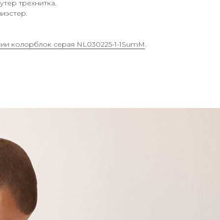
тер трехнитка.
лиэстер.
нии колорблок серая NL030225-1-1SumM
.