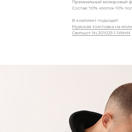
Премиальный велюровый фу
Состав: 90% хлопок 10% по
В комплект подходят:
Мужская толстовка на мол
Свитшот NL301025-1-1WinM