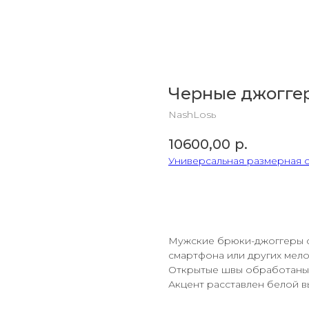
Черные джогге
NashLosь
10600,00
р.
Универсальная размерная 
В корзину
Мужские брюки-джоггеры с
смартфона или других мело
Открытые швы обработаны 
Акцент расставлен белой в