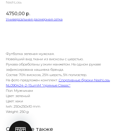
NashLosь
4750,00
р.
Универсальная размерная сетка
В корзину
Футболка зеленая мужская.
Новейший вид ткани из вискозы с шерстью.
Рукава обработаны узким манжетом. На одном рукаве
зафиксирована нашивка бренда.
Состав: 70% вискоза, 25% шерсть, 5% полиэстер.
На фото предложен комплект:
Спортивные брюки NashLosь
NL090424-2-1SumM "прямые Classic"
Пол: Мужчинам
Цвет: зеленый
Цвет: хаки
lwh: 250x250x10 mm
Weight: 250 g
Смотрите также