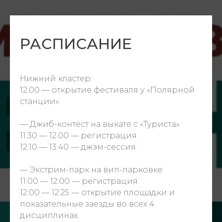
РАСПИСАНИЕ
Нижний кластер:
12:00 — открытие фестиваля у «Полярной
станции».
—
Джиб-контест на выкате с «Туриста»
11:30 — 12:00 — регистрация.
12:10 — 13:40 — джэм-сессия.
—
Экстрим-парк
на вип-парковке
11:00 — 12:00 — регистрация.
12:00 — 12:25 — открытие площадки и
показательные заезды во всех 4
дисциплинах.