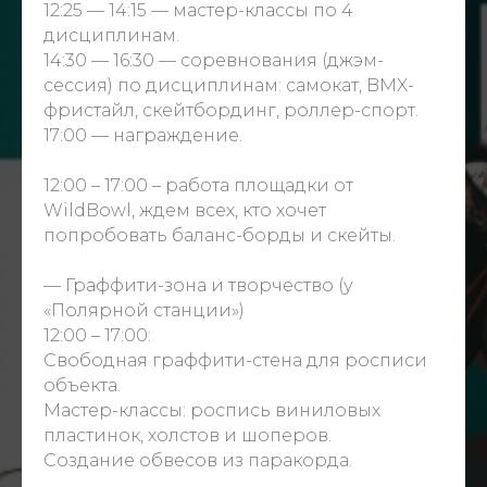
12:25 — 14:15 — мастер-классы по 4
дисциплинам.
14:30 — 16:30 — соревнования (джэм-
сессия) по дисциплинам: самокат, BMX-
фристайл, скейтбординг, роллер-спорт.
17:00 — награждение.
12:00 – 17:00 – работа площадки от
WildBowl
, ждем всех, кто хочет
попробовать баланс-борды и скейты.
— Граффити-зона и творчество (у
«Полярной станции»)
12:00 – 17:00:
Свободная граффити-стена для росписи
объекта.
Мастер-классы: роспись виниловых
пластинок, холстов и шоперов.
Создание обвесов из паракорда.