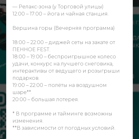
— Релакс-зона (у Торговой улицы)
12:00 – 17:00 – йога и чайная станция.
Вершина горы (Вечерняя программа)
18:00 – 22:00 – диджей сеты на закате от
ПЕННОЕ FEST
.
18:00 – 19:00 – беспроигрышное колесо
удачи, конкурс на лучшего снеговика,
интерактивы от ведущего и розыгрыши
подарков.
19:00 – 22:00 – полёты на воздушном
шаре**.
20:00 – большая лотерея.
* В программе и тайминге возможны
изменения.
**В зависимости от погодных условий.