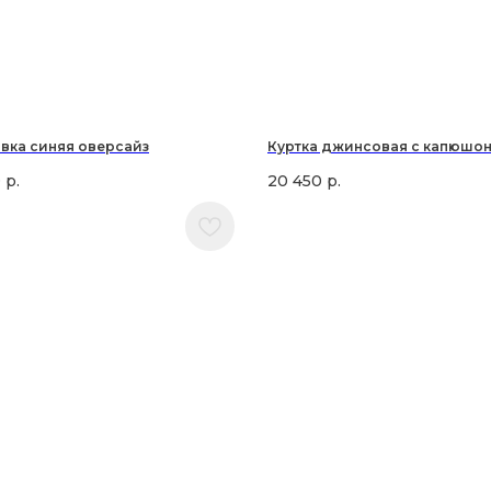
вка синяя оверсайз
Куртка джинсовая с капюшо
0
р.
20 450
р.