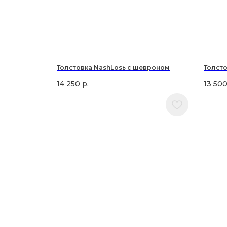
Толстовка NashLosь с шевроном
Толсто
14 250
р.
13 50