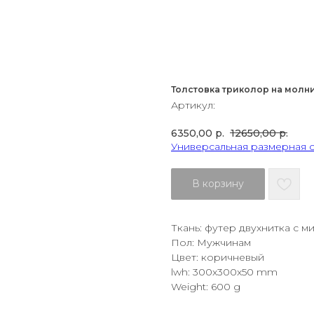
Толстовка триколор на молн
Артикул:
6350,00
р.
12650,00
р.
Универсальная размерная 
В корзину
Ткань: футер двухнитка с м
Пол: Мужчинам
Цвет: коричневый
lwh: 300x300x50 mm
Weight: 600 g