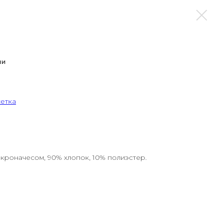
ии
сетка
икроначесом, 90% хлопок, 10% полиэстер.