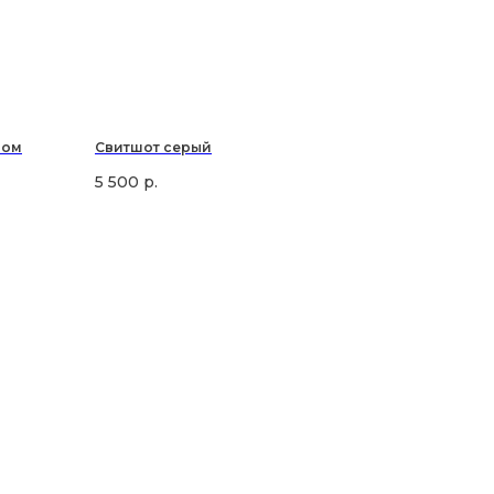
ном
Свитшот серый
5 500
р.