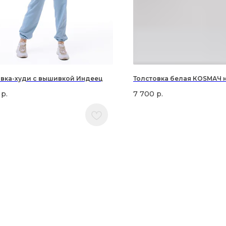
овка-худи с вышивкой Индеец
Толстовка белая КОSМАЧ 
р.
7 700
р.