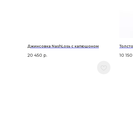
Джинсовка NashLosь с капюшоном
Толст
20 450
р.
10 150