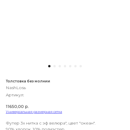
Толстовка без молнии
NashLosь
Артикул:
11650,00
р.
Универсальная размерная сетка
Футер 3х нитка с эф велюра", цвет "океан".
90% хлопок, 10% полиэстер